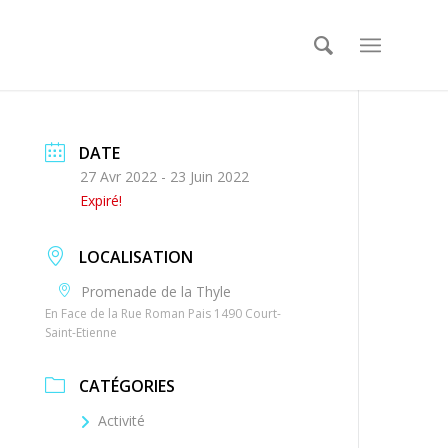
DATE
27 Avr 2022
- 23 Juin 2022
Expiré!
LOCALISATION
Promenade de la Thyle
En Face de la Rue Roman Pais 1490 Court-
Saint-Etienne
CATÉGORIES
Activité