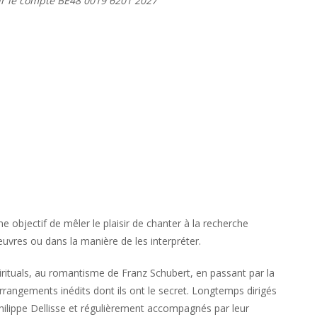
ur le compte BE48 0019 6201 2027
objectif de mêler le plaisir de chanter à la recherche
œuvres ou dans la manière de les interpréter.
irituals, au romantisme de Franz Schubert, en passant par la
 arrangements inédits dont ils ont le secret. Longtemps dirigés
Philippe Dellisse et régulièrement accompagnés par leur