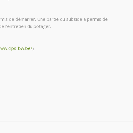
permis de démarrer. Une partie du subside a permis de
e l’entretien du potager.
www.clps-bw.be/
)