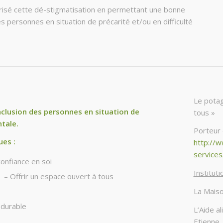
vorisé cette dé-stigmatisation en permettant une bonne
des personnes en situation de précarité et/ou en difficulté
Le potag
’inclusion des personnes en situation de
tous »
tale.
Porteur 
ues :
http://
services
confiance en soi
Institut
n – Offrir un espace ouvert à tous
La Maiso
 durable
L’Aide a
Etienne