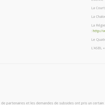
La Courti
La Chalo
La Régie
:
http://
Le Quatr
L’ASBL «
e de partenaires et les demandes de subsides ont pris un certain