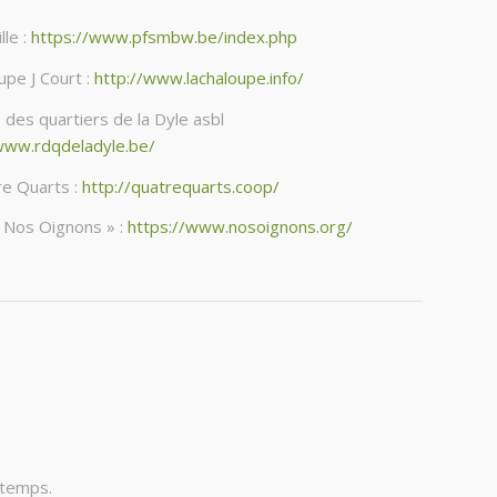
lle :
https://www.pfsmbw.be/index.php
upe J Court :
http://www.lachaloupe.info/
 des quartiers de la Dyle asbl
www.rdqdeladyle.be/
e Quarts :
http://quatrequarts.coop/
 Nos Oignons » :
https://www.nosoignons.org/
 temps.